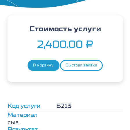
Стоимость услуги
2,400.00
₽
В корзину
Быстрая заявка
Количество
товара
Витамин
Е
(токоферол)
Код услуги
Б213
Материал
сыв.
Результат