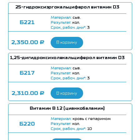
25-гидроксиэргокальциферол витамин D3
Материал:
сыв.
Б221
Результат:
кол.
Срок, рабоч. дни*:
3
2,350.00
₽
В корзину
1,25-дигидроксихолекальциферол витамин D3
Материал:
сыв.
Б217
Результат:
кол.
Срок, рабоч. дни*:
3
2,310.00
₽
В корзину
Витамин В 12 (цианкобаламин)
Материал:
кровь с гепарином
Б220
Результат:
кол.
Срок, рабоч. дни*:
10