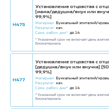
Установление отцовства с отц
(мама/дедушка/внук или внучк
99,9%)
Материал:
Буккальный эпителий/кров
Н475
Результат:
кач.
Срок, рабоч. дни*:
до 14
* Указанный срок не включает день взятия
биоматериала.
Установление отцовства с отц
(дедушка/внук или внучка) (50
99,9%)
Материал:
Буккальный эпителий/кров
Н477
Результат:
кач.
Срок, рабоч. дни*:
до 14
* Указанный срок не включает день взятия
биоматериала.