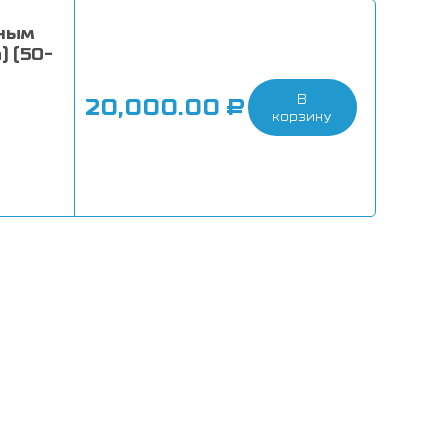
дным
) (50-
В
ь
20,000.00
₽
корзину