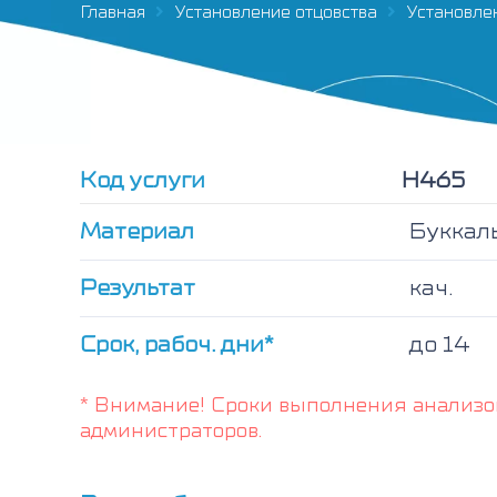
Главная
Установление отцовства
Установлен
Код услуги
Н465
Материал
Буккал
Результат
кач.
Срок, рабоч. дни*
до 14
* Внимание! Сроки выполнения анализо
администраторов.