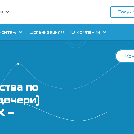
ов
Получи
иентам
Организациям
О компании
Кон
ства по
дочери)
Х –