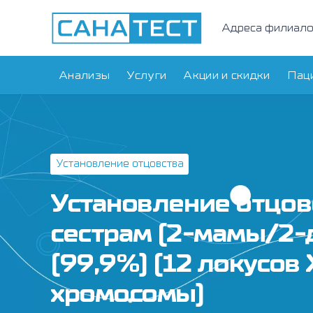
Адреса филиал
Анализы
Услуги
Акции и скидки
Пац
Установление отцовства
Установление отцов
сестрам (2-мамы/2-
(99,9%) (12 локусов 
хромосомы)