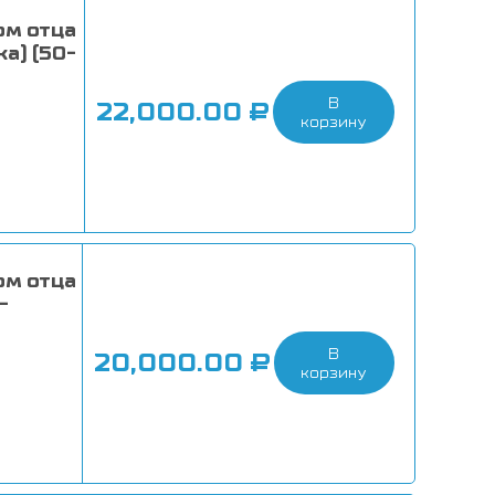
ом отца
а) (50-
В
ь
22,000.00
₽
корзину
ом отца
-
В
ь
20,000.00
₽
корзину