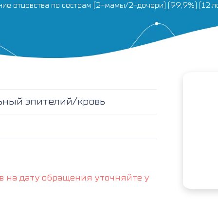
ие отцовства по сестрам (2-мамы/2-дочери) (99,9%) (12 л
ьный эпителий/кровь
в на дату обращения уточняйте у