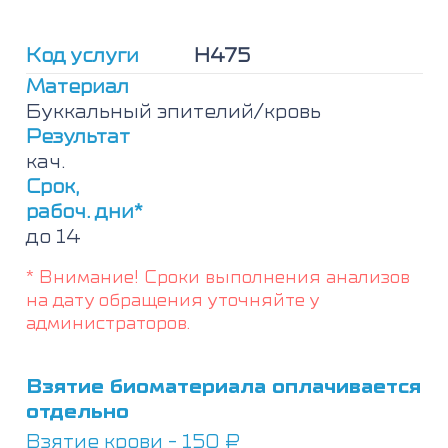
с
отцом
отца
Код услуги
Н475
(мама/
дедушка/
Материал
внук
Буккальный эпителий/кровь
или
Результат
внучка)
кач.
(50-
99,9%)
Срок,
рабоч. дни*
до 14
* Внимание! Сроки выполнения анализов
на дату обращения уточняйте у
администраторов.
Взятие биоматериала оплачивается
отдельно
Взятие крови - 150 ₽