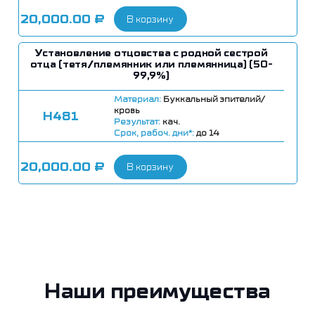
20,000.00
₽
В корзину
Установление отцовства с родной сестрой
отца (тетя/племянник или племянница) (50-
99,9%)
Материал:
Буккальный эпителий/
кровь
Н481
Результат:
кач.
Срок, рабоч. дни*:
до 14
20,000.00
₽
В корзину
Наши преимущества