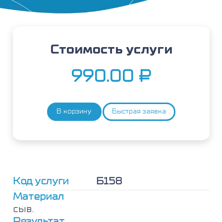
Стоимость услуги
990.00
₽
В корзину
Быстрая заявка
Количество
товара
Селен
в
крови,
спектрометрия
(Se)
Код услуги
Б158
Материал
сыв.
Результат