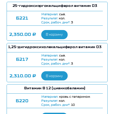
25-гидроксиэргокальциферол витамин D3
Материал:
сыв.
Б221
Результат:
кол.
Срок, рабоч. дни*:
3
2,350.00
₽
В корзину
1,25-дигидроксихолекальциферол витамин D3
Материал:
сыв.
Б217
Результат:
кол.
Срок, рабоч. дни*:
3
2,310.00
₽
В корзину
Витамин В 12 (цианкобаламин)
Материал:
кровь с гепарином
Б220
Результат:
кол.
Срок, рабоч. дни*:
10