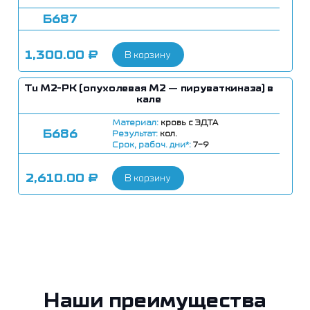
Б687
1,300.00
₽
В корзину
Tu M2-РK (опухолевая М2 — пируваткиназа) в
кале
Материал:
кровь c ЭДТА
Б686
Результат:
кол.
Срок, рабоч. дни*:
7-9
2,610.00
₽
В корзину
Наши преимущества