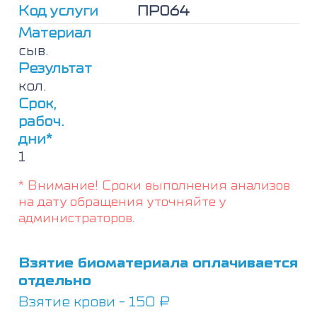
общий
Код услуги
ПР064
+
ПСА
Материал
свободный)
сыв.
Результат
кол.
Срок,
рабоч.
дни*
1
* Внимание! Сроки выполнения анализов
на дату обращения уточняйте у
администраторов.
Взятие биоматериала оплачивается
отдельно
Взятие крови - 150 ₽