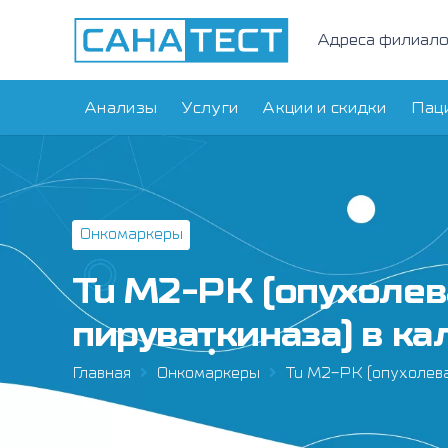
Адреса филиал
Анализы
Услуги
Акции и скидки
Пац
Онкомаркеры
Tu M2-РK (опухоле
пируваткиназа) в ка
Главная
Онкомаркеры
Tu M2-РK (опухолева