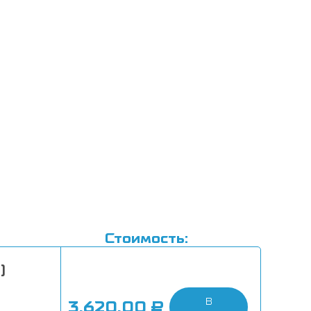
кале
Стоимость:
)
В
3,620.00
₽