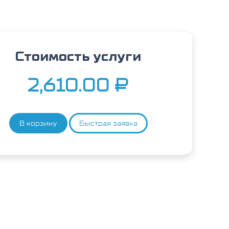
Стоимость услуги
2,610.00
₽
В корзину
Быстрая заявка
Количество
товара
Tu
M2-
РK
(опухолевая
М2
-
пируваткиназа) в