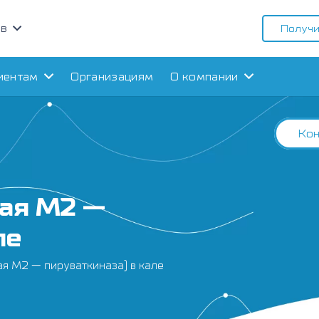
ов
Получи
иентам
Организациям
О компании
Кон
вая М2 —
ле
я М2 — пируваткиназа) в кале