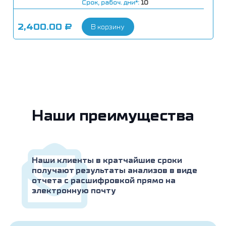
Срок, рабоч. дни*:
10
циклоспорином. Гиперпаратиреоз. Дефицит
витамина D (рахит и спазмофилия у детей,
2,400.00
₽
В корзину
остеомаляция). Острый и хронический
панкреатит. Наследственная
гипофосфатемия. Хронический алкоголизм.
Полиурическая стадия почечной
недостаточности. Гипертиреоз.
Гиперкальциемия. Первичный
альдостеронизм. 2-й и 3-й триместр
беременности (особенно при патологии).
Избыточная лактация.
Наши преимущества
Наши клиенты в кратчайшие сроки
получают результаты анализов в виде
отчета с расшифровкой прямо на
электронную почту