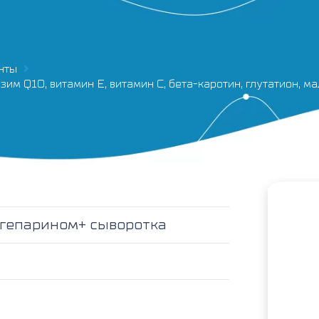
нты
зим Q10, витамин Е, витамин С, бета-каротин, глутатион, 
 гепарином+ сыворотка