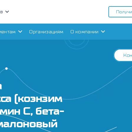
ов
Получи
иентам
Организациям
О компании
Кон
а
са (коэнзим
мин С, бета-
 малоновый