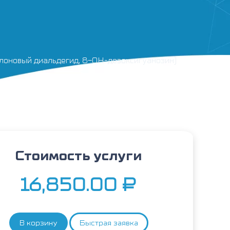
малоновый диальдегид, 8-ОН-дезоксигуанозин)
Стоимость услуги
16,850.00
₽
В корзину
Быстрая заявка
Количество