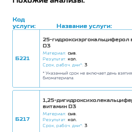
Похожие анализы:
Код
услуги:
Название услуги:
25-гидроксиэргокальциферол 
D3
Материал:
сыв.
Б221
Результат:
кол.
Срок, рабоч. дни*:
3
* Указанный срок не включает день взятия
биоматериала.
1,25-дигидроксихолекальцифе
витамин D3
Материал:
сыв.
Б217
Результат:
кол.
Срок, рабоч. дни*:
3