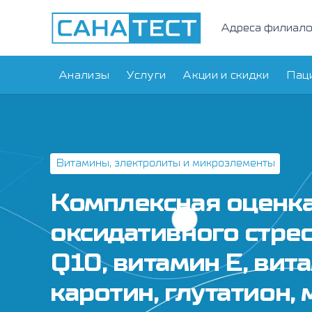
Адреса филиал
Анализы
Услуги
Акции и скидки
Пац
Витамины, электролиты и микроэлементы
Комплексная оценк
оксидативного стрес
Q10, витамин Е, вита
каротин, глутатион,