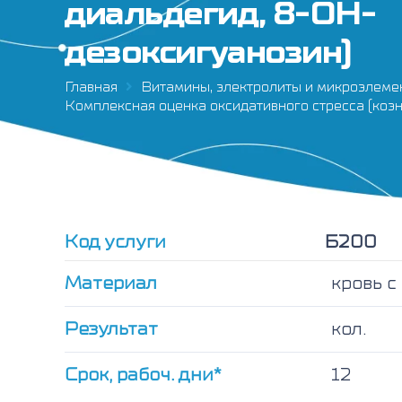
диальдегид, 8-ОН-
дезоксигуанозин)
Главная
Витамины, электролиты и микроэлеме
Комплексная оценка оксидативного стресса (коэн
Код услуги
Б200
Материал
кровь с
Результат
кол.
Срок, рабоч. дни*
12