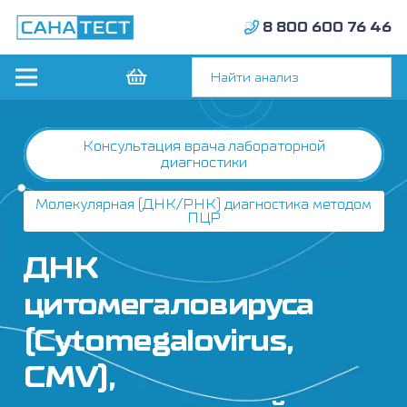
8 800 600 76 46
Консультация врача лабораторной
диагностики
Молекулярная (ДНК/РНК) диагностика методом
ПЦР
ДНК
цитомегаловируса
(Cytomegalovirus,
CMV),