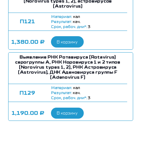
(Norovirus types 1, 2), астровирусов
(Astrovirus)
Материал:
кал
П121
Результат:
кач.
Срок, рабоч. дни*:
3
1,380.00
₽
В корзину
Выявление РНК Ротавируса (Rotavirus)
серогруппы A, РНК Норовируса 1 и 2 типов
(Norovirus types 1, 2), РНК Астровируса
(Astrovirus), ДНК Аденовируса группы F
(Adenovirus F)
Материал:
кал
П129
Результат:
кач.
Срок, рабоч. дни*:
3
1,190.00
₽
В корзину