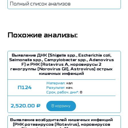
Полный список анализов
Похожие анализы:
Выявление ДНК (Shigella spp., Escherichia coli,
Salmonella spp., Campylobacter spp., Adenovirus
F) и РНК (Rotavirus A, норовирусы 2
геногруппы (Norovirus GII), Astrovirus) острых
кишечных инфекций
Материал:
кал
П124
Результат:
кач.
Срок, рабоч. дни*:
8
2,520.00
₽
В корзину
Выявление возбудителей кишечных инфекций
(РНК ротавирусов (Rotavirus), норовирусов