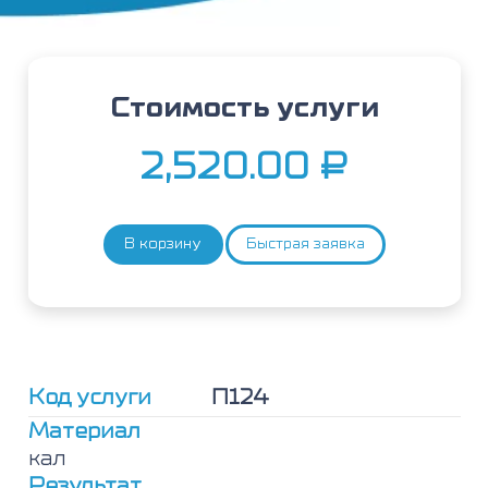
Стоимость услуги
2,520.00
₽
В корзину
Быстрая заявка
Количество
товара
Выявление
ДНК
(Shigella
spp.,
Escherichia
Код услуги
П124
coli,
Salmonella
Материал
spp.,
кал
Campylobacter
Результат