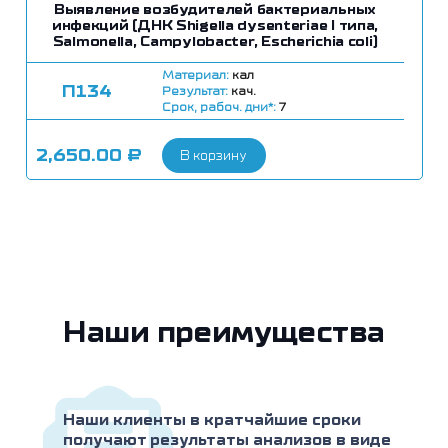
Выявление возбудителей бактериальных
инфекций (ДНК Shigella dysenteriae I типа,
Salmonella, Campylobacter, Escherichia coli)
Материал:
кал
П134
Результат:
кач.
Срок, рабоч. дни*:
7
2,650.00
₽
В корзину
Наши преимущества
Наши клиенты в кратчайшие сроки
получают результаты анализов в виде