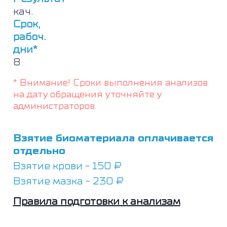
spp.,
кач.
Adenovirus
F)
Срок,
и
рабоч.
РНК
дни*
(Rotavirus
8
A,
норовирусы
* Внимание! Сроки выполнения анализов
2
геногруппы
на дату обращения уточняйте у
(Norovirus
администраторов.
GII),
Astrovirus)
острых
Взятие биоматериала оплачивается
кишечных
отдельно
инфекций
Взятие крови - 150 ₽
Взятие мазка - 230 ₽
Правила подготовки к анализам