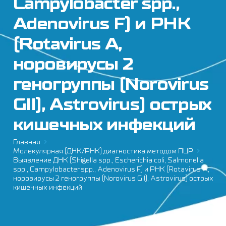
Campylobacter spp.,
Adenovirus F) и РНК
(Rotavirus A,
норовирусы 2
геногруппы (Norovirus
GII), Astrovirus) острых
кишечных инфекций
Главная
Молекулярная (ДНК/РНК) диагностика методом ПЦР
Выявление ДНК (Shigella spp., Escherichia coli, Salmonella
spp., Campylobacter spp., Adenovirus F) и РНК (Rotavirus A,
норовирусы 2 геногруппы (Norovirus GII), Astrovirus) острых
кишечных инфекций