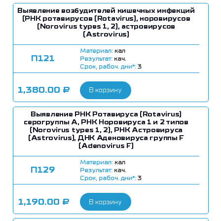
Выявление возбудителей кишечных инфекций
(РНК ротавирусов (Rotavirus), норовирусов
(Norovirus types 1, 2), астровирусов
(Astrovirus)
Материал:
кал
П121
Результат:
кач.
Срок, рабоч. дни*:
3
1,380.00
₽
В корзину
Выявление РНК Ротавируса (Rotavirus)
серогруппы A, РНК Норовируса 1 и 2 типов
(Norovirus types 1, 2), РНК Астровируса
(Astrovirus), ДНК Аденовируса группы F
(Adenovirus F)
Материал:
кал
П129
Результат:
кач.
Срок, рабоч. дни*:
3
1,190.00
₽
В корзину