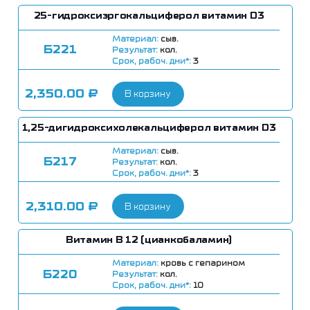
25-гидроксиэргокальциферол витамин D3
Материал:
сыв.
Б221
Результат:
кол.
Срок, рабоч. дни*:
3
2,350.00
₽
В корзину
1,25-дигидроксихолекальциферол витамин D3
Материал:
сыв.
Б217
Результат:
кол.
Срок, рабоч. дни*:
3
2,310.00
₽
В корзину
Витамин В 12 (цианкобаламин)
Материал:
кровь с гепарином
Б220
Результат:
кол.
Срок, рабоч. дни*:
10