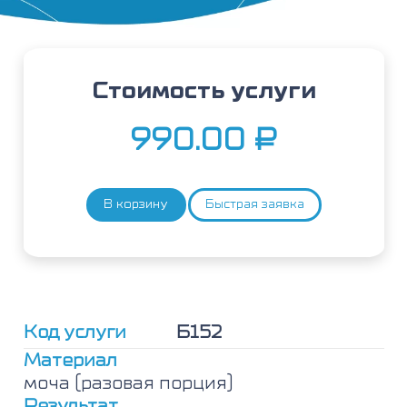
Стоимость услуги
990.00
₽
В корзину
Быстрая заявка
Количество
товара
Бор
(B)
в
разовой
порции
Код услуги
Б152
мочи
Материал
моча (разовая порция)
Результат