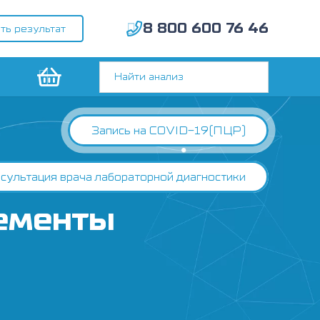
8 800 600 76 46
ть результат
Запись на COVID-19(ПЦР)
сультация врача лабораторной диагностики
лементы