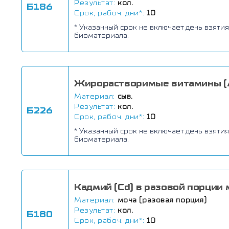
Результат:
кол.
Б186
Срок, рабоч. дни*:
10
* Указанный срок не включает день взятия
биоматериала.
Жирорастворимые витамины (A,
Материал:
сыв.
Результат:
кол.
Б226
Срок, рабоч. дни*:
10
* Указанный срок не включает день взятия
биоматериала.
Кадмий (Cd) в разовой порции 
Материал:
моча (разовая порция)
Результат:
кол.
Б180
Срок, рабоч. дни*:
10