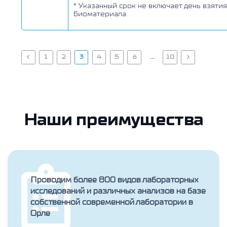
* Указанный срок не включает день взятия
биоматериала.
1
2
3
4
5
6
…
10
Наши преимущества
Проводим более 800 видов лабораторных
исследований и различных анализов на базе
собственной современной лаборатории в
Орле