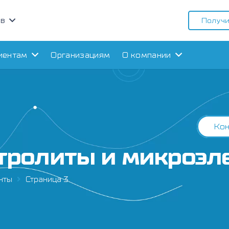
ов
Получи
иентам
Организациям
О компании
Кон
тролиты и микроэ
нты
Страница 3