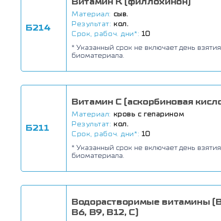
Витамин К (филлохинон)
Материал:
сыв.
Результат:
кол.
Б214
Срок, рабоч. дни*:
10
* Указанный срок не включает день взятия
биоматериала.
Витамин С (аскорбиновая кисл
Материал:
кровь с гепарином
Результат:
кол.
Б211
Срок, рабоч. дни*:
10
* Указанный срок не включает день взятия
биоматериала.
Водорастворимые витамины (B1
B6, В9, В12, С)