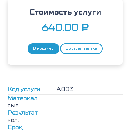
Стоимость услуги
640.00
₽
В корзину
Быстрая заявка
Количество
товара
Желток
яичный,
IgE
Код услуги
А003
Материал
сыв.
Результат
кол.
Срок,