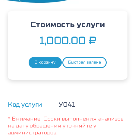
Стоимость услуги
1,000.00
₽
В корзину
Быстрая заявка
Количество
товара
Выезд
на
дом
(за
город,
Код услуги
У041
30-
40
* Внимание! Сроки выполнения анализов
км)
на дату обращения уточняйте у
администраторов.