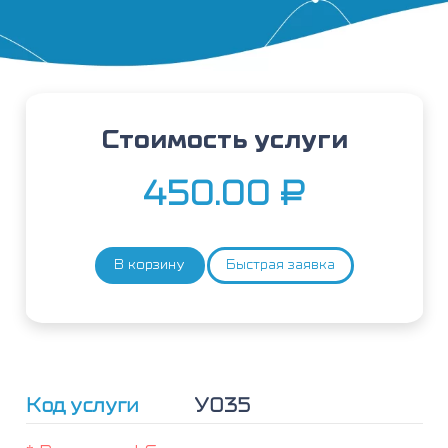
Стоимость услуги
450.00
₽
В корзину
Быстрая заявка
Количество
товара
Внутривенные
вливания
(1
процедура)
до
Код услуги
У035
200мл