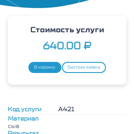
Стоимость услуги
640.00
₽
В корзину
Быстрая заявка
Количество
товара
Тимофеевка
(Phleum
pratense),
IgE
Код услуги
А421
Материал
сыв.
Результат