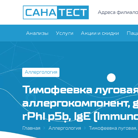
Адреса филиал
Анализы
Услуги
Акции и скидки
Пац
Аллергология
Тимофеевка луговая
аллергокомпонент, g
rPhl p5b, IgE (Immu
Главная
Аллергология
Тимофеевка луговая, 