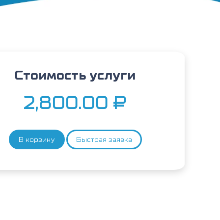
Стоимость услуги
2,800.00
₽
В корзину
Быстрая заявка
Количество
товара
Тимофеевка
луговая,
аллергокомпонент,
g213
rPhl