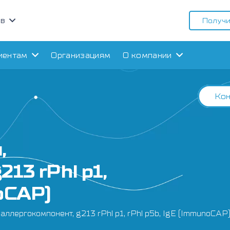
ов
Получи
иентам
Организациям
О компании
Кон
,
213 rPhl p1,
noCAP)
аллергокомпонент, g213 rPhl p1, rPhl p5b, IgE (ImmunoCAP