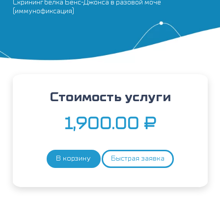
Скрининг белка Бенс-Джонса в разовой моче
(иммунофиксация)
Стоимость услуги
1,900.00
₽
В корзину
Быстрая заявка
Количество
товара
Скрининг
белка
Бенс-
Джонса