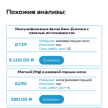
Похожие анализы:
Иммунофиксация белка Бенс-Джонса с
панелью антисывороток
Материал:
разовая порция мочи
Б729
Результат:
кол.
Срок, рабоч. дни*:
12
3,100.00
₽
В корзину
Магний (Mg) в разовой порции мочи
Материал:
моча (разовая порция)
Б290
Результат:
кол.
Срок, рабоч. дни*:
4
380.00
₽
В корзину