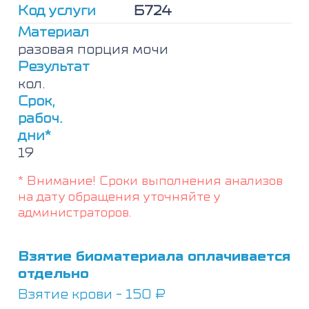
в
Код услуги
Б724
разовой
моче
Материал
(иммунофиксация)
разовая порция мочи
Результат
кол.
Срок,
рабоч.
дни*
19
* Внимание! Сроки выполнения анализов
на дату обращения уточняйте у
администраторов.
Взятие биоматериала оплачивается
отдельно
Взятие крови - 150 ₽