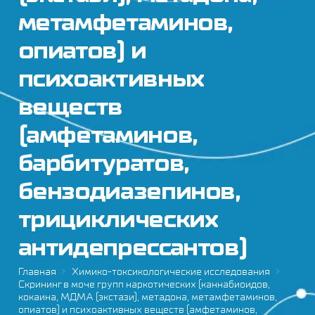
метамфетаминов,
опиатов) и
психоактивных
веществ
(амфетаминов,
барбитуратов,
бензодиазепинов,
трициклических
антидепрессантов)
Главная
Химико-токсикологические исследования
Скрининг в моче групп наркотических (каннабиоидов,
кокаина, МДМА (экстази), метадона, метамфетаминов,
опиатов) и психоактивных веществ (амфетаминов,