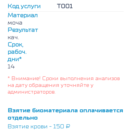
наркотических
Код услуги
Т001
(каннабиоидов,
кокаина,
Материал
МДМА
моча
(экстази),
Результат
метадона,
кач.
метамфетаминов,
опиатов)
Срок,
и
рабоч.
психоактивных
дни*
веществ
14
(амфетаминов,
барбитуратов,
* Внимание! Сроки выполнения анализов
бензодиазепинов,
трициклических
на дату обращения уточняйте у
антидепрессантов)
администраторов.
Взятие биоматериала оплачивается
отдельно
Взятие крови - 150 ₽