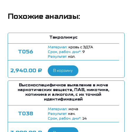
Похожие анализы:
Такролимус
Материал:
кровь c ЭДТА
Т056
Срок, рабоч. дни*:
9
Результат:
кол.
2,940.00
₽
В корзину
Высокоспецифичное выявление в моче
наркотических веществ, ПАВ, никотина,
котинина и алкоголя, с их точной
идентификацией
Материал:
моча
Т038
Результат:
кач.
Срок, рабоч. дни*:
14