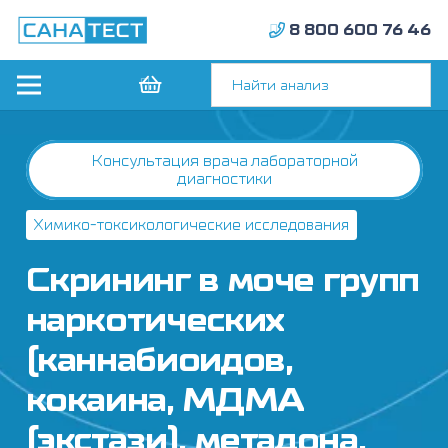
8 800 600 76 46
Консультация врача лабораторной
диагностики
Химико-токсикологические исследования
Скрининг в моче групп
наркотических
(каннабиоидов,
кокаина, МДМА
(экстази), метадона,