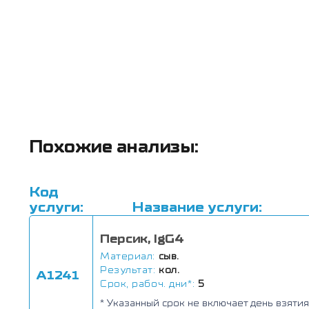
Похожие анализы:
Код
услуги:
Название услуги:
Персик, IgG4
Материал:
сыв.
Результат:
кол.
А1241
Срок, рабоч. дни*:
5
* Указанный срок не включает день взятия