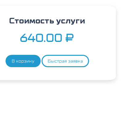
Стоимость услуги
640.00
₽
В корзину
Быстрая заявка
Количество
товара
Пенициллин
G,
IgE