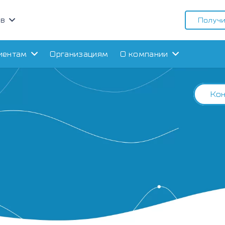
ов
Получи
иентам
Организациям
О компании
Кон