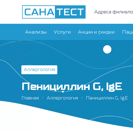
Адреса филиал
Анализы
Услуги
Акции и скидки
Пац
Аллергология
Пенициллин G, IgE
Главная
Аллергология
Пенициллин G, IgE