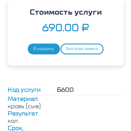
Стоимость услуги
690.00
₽
В корзину
Быстрая заявка
Количество
товара
Паратгормон
Код услуги
Б600
Материал
кровь (сыв)
Результат
кол.
Срок,