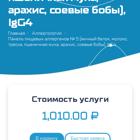
арахис, соевые бобы),
IgG4
Главная
Аллергология
Панель пищевых аллергенов № 5 (яичный белок, молоко,
треска, пшеничная мука, арахис, соевые бобы), IgG4
Стоимость услуги
1,010.00
₽
В корзину
Быстрая заявка