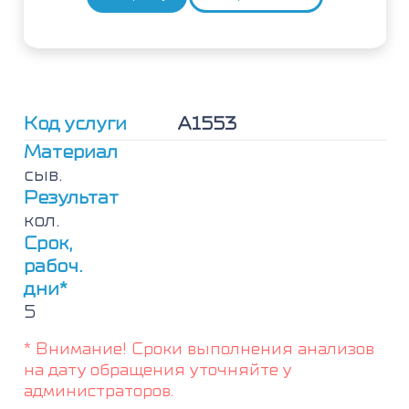
Количество
товара
Панель
пищевых
аллергенов
№
5
Код услуги
А1553
(яичный
белок,
Материал
молоко,
сыв.
треска,
Результат
пшеничная
кол.
мука,
арахис,
Срок,
соевые
рабоч.
бобы),
дни*
IgG4
5
* Внимание! Сроки выполнения анализов
на дату обращения уточняйте у
администраторов.