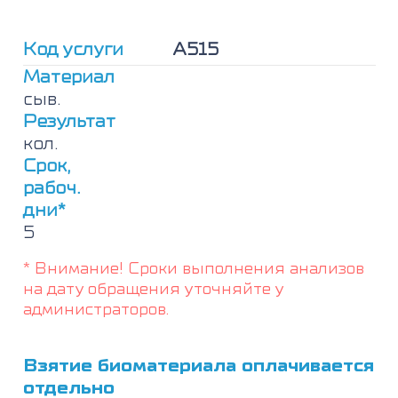
животных
№
71
Код услуги
А515
(перо
гуся,
Материал
перо
сыв.
курицы,
Результат
перо
кол.
утки,
перо
Срок,
индюка),
рабоч.
IgE
дни*
5
* Внимание! Сроки выполнения анализов
на дату обращения уточняйте у
администраторов.
Взятие биоматериала оплачивается
отдельно