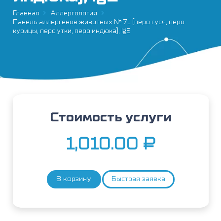
Главная
Аллергология
Панель аллергенов животных № 71 (перо гуся, перо
курицы, перо утки, перо индюка), IgE
Стоимость услуги
1,010.00
₽
В корзину
Быстрая заявка
Количество
товара
Панель
аллергенов