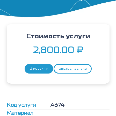
Стоимость услуги
2,800.00
₽
В корзину
Быстрая заявка
Количество
товара
Овальбумин
яйца,
аллергокомпонент,
f232
nGal
Код услуги
А674
d2
Материал