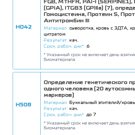
FGB, MTHFR, PAI-I (SERPINE1),
(GPIA), ITGB3 (GPIIIa) (7), опре
Гомоцистеина, Протеин S, Прот
Антитромбин III
Н042
Материал:
сыворотка, кровь с ЭДТА, кр
цитратом
Результат:
кач.
Срок, рабоч. дни*:
6
* Указанный срок не включает день взятия
биоматериала.
Определение генетического п
одного человека (20 аутосомн
маркеров)
Материал:
Буккальный эпителий/кров
Н508
Результат:
кач.
Срок, рабоч. дни*:
до 7
* Указанный срок не включает день взятия
биоматериала.