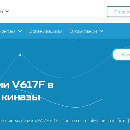
ов
Получи
иентам
Организациям
О компании
Кон
и V617F в
2 киназы
ление мутации V617F в 14 экзоне гена Jak-2 киназы (кач.)