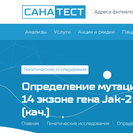
Адреса филиал
Анализы
Услуги
Акции и скидки
Пац
Генетические исследования
Определение мутаци
14 экзоне гена Jak-
(кач.)
Главная
Генетические исследования
Опреде