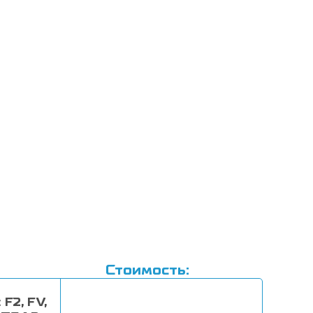
экзоне
гена
Jak-
2
киназы
(кач.)
Стоимость:
F2, FV,