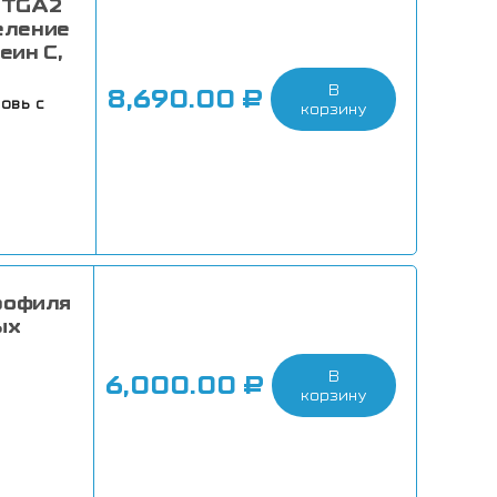
 ITGA2
деление
еин С,
В
8,690.00
₽
овь с
корзину
рофиля
ых
В
ь
6,000.00
₽
корзину