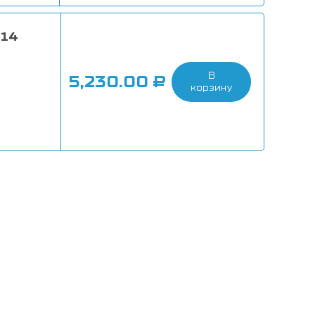
 14
В
5,230.00
₽
корзину