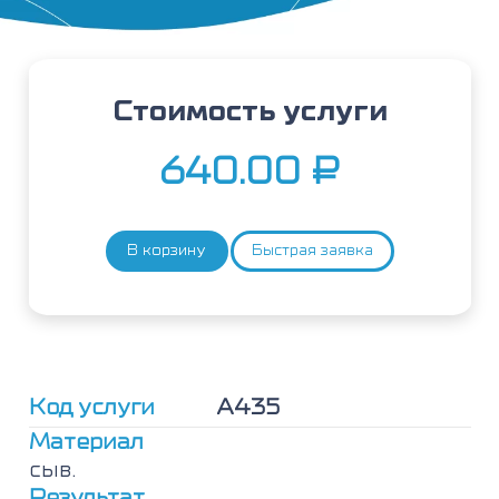
Стоимость услуги
640.00
₽
В корзину
Быстрая заявка
Количество
товара
Одуванчик
(Taraxacum
officinale),
IgE
Код услуги
А435
Материал
сыв.
Результат