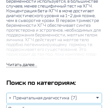
беременности используется, в большинстве
случаев, менее специфичный тест на ХГЧ.
Концентрация бета-ХГЧ в моче достигает
диагностического уровня на 1-2 дня позже,
чем в сыворотке крови. В первом триместре
беременности ХГЧ обеспечивает синтез
прогестерона и эстрогенов, необходимых для
поддержания беременности, желтым телом
яичника. ХГЧ действует на желтое тело
подобно лютеинизирующему гормону, т.е.
поддерживает его существование. Это
происходит до тех пор, пока комплекс плод-
плацента не приобретет способность
самостоятельно формировать необходимый
Читать далее...
гормональный фон. Действуя на плаценту,
ХГЧ стимулирует выработку эстриола и
прогестерона. У плода мужского пола ХГЧ
Поиск по категориям:
стимулирует клетки Лейдига,
синтезирующие тестостерон, необходимый
для формирования половых органов по
мужскому типу Синтез ХГЧ осуществляется
×
Пренатальная диагностика (7)
клетками трофобласта, после имплантации
эмбриона (с 6-8 дня после оплодотворения