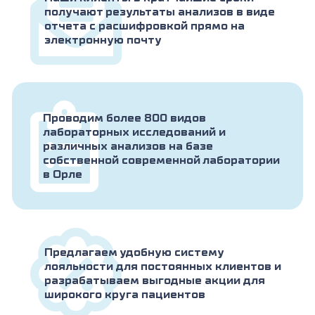
синтеза ХГЧ у женщин, рекомендуется
получают результаты анализов в виде
проводить исследование не ранее 3-5-
отчета с расшифровкой прямо на
дневной задержки менструации, во
электронную почту
избежание ложно-отрицательных
результатов. В случае сомнительных
результатов тест следует повторить дважды
с интервалом в 2-3 дня. При определении
полноты удаления эктопической
беременности или аборта, тест на ХГЧ
Проводим более 800 видов
проводится через 1-2 дня после операции,
лабораторных исследований и
для исключения ложноположительного
различных анализов на базе
результата.
собственной современной лаборатории
в Орле
Повышение уровня ХГЧ:
Мужчины и небеременные женщины:
1.
Хорионкарцинома, рецидив
хорионкарциномы; 2.Пузырный занос,
Предлагаем удобную систему
рецидив пузырного заноса; 3.Семинома; 4.
лояльности для постоянных клиентов и
Тератома яичка; 5.Новообразования
разрабатываем выгодные акции для
желудочно-кишечного тракта (в т.ч.
широкого круга пациентов
колоректальный рак); 6.Новообразования