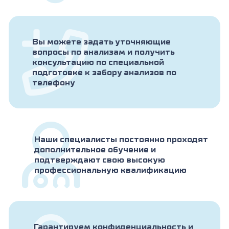
легких, почек, матки и т.д.; 7. Исследование
проведено в течение 4-5 суток после аборта;
8. Прием препаратов ХГЧ или гестагенов.
Вы можете задать уточняющие
Беременные женщины
: 1. Многоплодная
вопросы по анализам и получить
беременность (уровень показателя
консультацию по специальной
возрастает пропорционально числу плодов); 2.
подготовке к забору анализов по
Пролонгированная беременность; 3.
телефону
Несоответствие реального и установленного
срока беременности; 3. Ранний токсикоз
беременных, гестоз; 5. Сахарный диабет у
матери; 6. Хромосомная патология плода
(наиболее часто при синдроме Дауна,
множественных пороках развития плода и
Наши специалисты постоянно проходят
т.д.). 7. Прием синтетических гестагенов.
дополнительное обучение и
подтверждают свою высокую
профессиональную квалификацию
Снижение уровня ХГЧ:
Беременные женщины.
Настораживающие
изменения уровня: несоответствие сроку
беременности, крайне медленное увеличение
или отсутствие нарастания концентрации,
Гарантируем конфиденциальность и