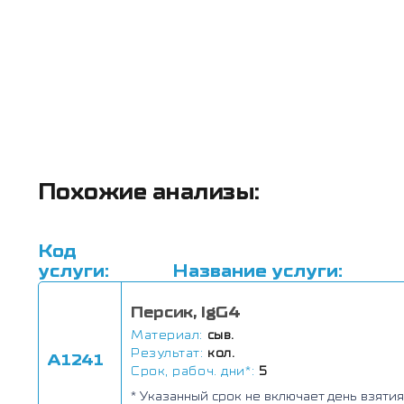
Похожие анализы:
Код
услуги:
Название услуги:
Персик, IgG4
Материал:
сыв.
Результат:
кол.
А1241
Срок, рабоч. дни*:
5
* Указанный срок не включает день взятия