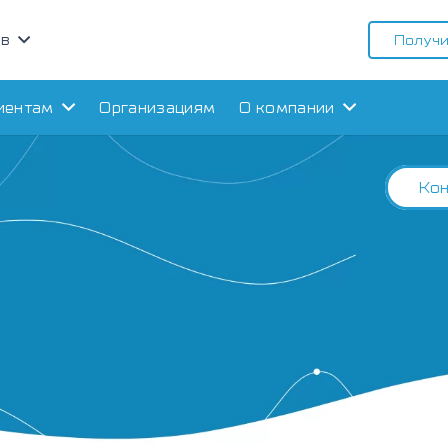
ов
Получи
иентам
Организациям
О компании
Кон