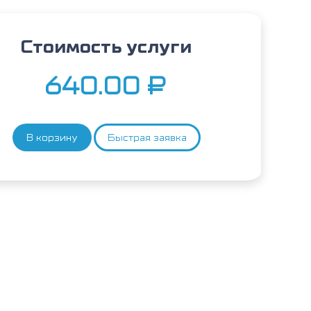
Стоимость услуги
640.00
₽
В корзину
Быстрая заявка
Количество
товара
Мука
овсяная,
IgE