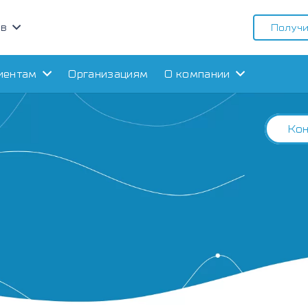
ов
Получи
иентам
Организациям
О компании
Кон