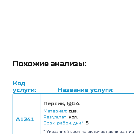
Похожие анализы:
Код
услуги:
Название услуги:
Персик, IgG4
Материал:
сыв.
Результат:
кол.
А1241
Срок, рабоч. дни*:
5
* Указанный срок не включает день взятия