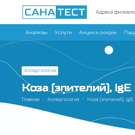
Адреса филиал
Анализы
Услуги
Акции и скидки
Пац
Аллергология
Коза (эпителий), IgE
Главная
Аллергология
Коза (эпителий), IgE