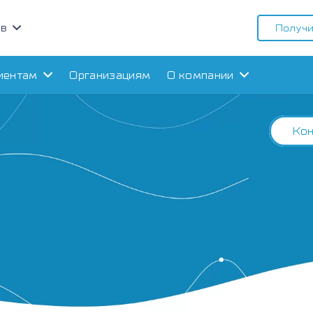
ов
Получи
иентам
Организациям
О компании
Кон