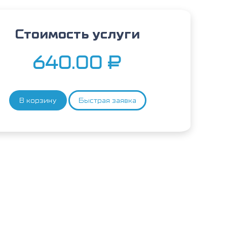
Стоимость услуги
640.00
₽
В корзину
Быстрая заявка
Количество
товара
Коза
(эпителий),
IgE