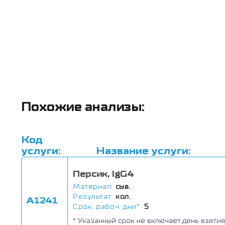
Похожие анализы:
Код
услуги:
Название услуги:
Персик, IgG4
Материал:
сыв.
Результат:
кол.
А1241
Срок, рабоч. дни*:
5
* Указанный срок не включает день взятия