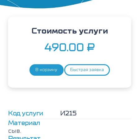
Стоимость услуги
490.00
₽
В корзину
Быстрая заявка
Количество
товара
Компонент
системы
комплемента
С4
Код услуги
И215
Материал
сыв.
Результат