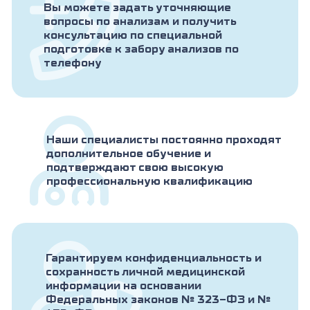
потреблении, связанном с классическим
Вы можете задать уточняющие
путем активации системы комплемента.
вопросы по анализам и получить
консультацию по специальной
подготовке к забору анализов по
Показания к назначению теста:
телефону
Подозрение на генетический дефицит
комплемента (аутоиммунные нарушения,
повторные бактериальные инфекции);
Динамическое наблюдение больных с
системными аутоиммунными заболеваниями
Наши специалисты постоянно проходят
(снижение концентрации компонентов
дополнительное обучение и
комплемента коррелирует с активностью
подтверждают свою высокую
процесса); При диагностике заболеваний:
профессиональную квалификацию
системная красная волчанка (СКВ),
ревматоидные васкулиты, подострые
бактериальные эндокардиты, шунт-нефрит,
постстрептококковый гломерулонефрит,
мезангиокапиллярный гломерулонефрит,
Гарантируем конфиденциальность и
ревматическая полимиалгия, смешанная
сохранность личной медицинской
криоглобулинемия, грамм-негативный
информации на основании
бактериемический шок (ранний диагноз),
Федеральных законов № 323-ФЗ и №
грамм-позитивная бактериемия,