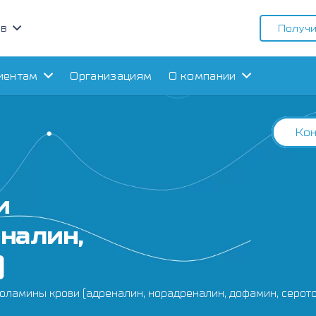
ов
Получи
иентам
Организациям
О компании
Кон
и
налин,
)
оламины крови (адреналин, норадреналин, дофамин, серот