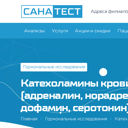
Адреса филиал
Анализы
Услуги
Акции и скидки
Пац
Гормональные исследования
Катехоламины кров
(адреналин, норадре
дофамин, серотонин
Главная
Гормональные исследования
Катех