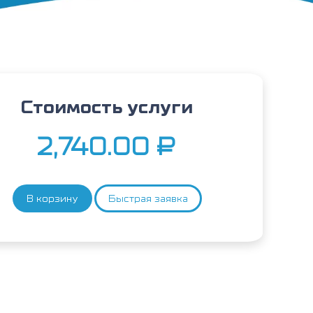
Стоимость услуги
2,740.00
₽
В корзину
Быстрая заявка
Количество
товара
Катехоламины
крови
(адреналин,
норадреналин,
дофамин,