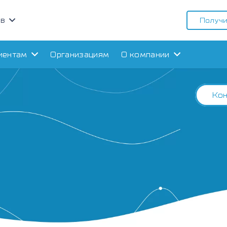
ов
Получи
иентам
Организациям
О компании
Кон