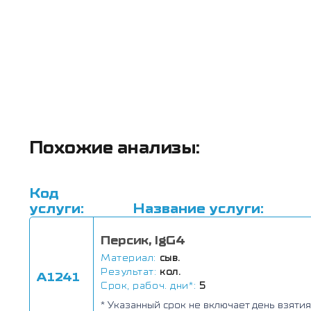
Похожие анализы:
Код
услуги:
Название услуги:
Персик, IgG4
Материал:
сыв.
Результат:
кол.
А1241
Срок, рабоч. дни*:
5
* Указанный срок не включает день взятия