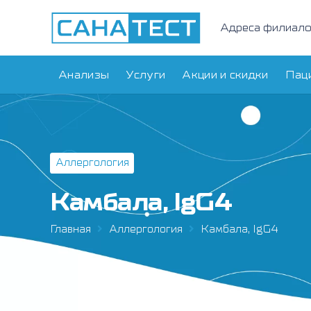
Адреса филиал
Анализы
Услуги
Акции и скидки
Пац
Аллергология
Камбала, IgG4
Главная
Аллергология
Камбала, IgG4