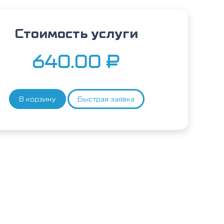
Стоимость услуги
640.00
₽
В корзину
Быстрая заявка
Количество
товара
Камбала,
IgG4