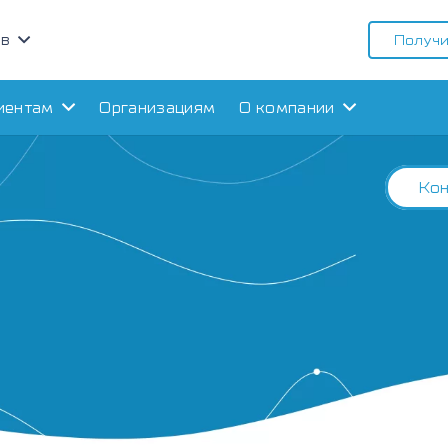
ов
Получи
иентам
Организациям
О компании
Кон