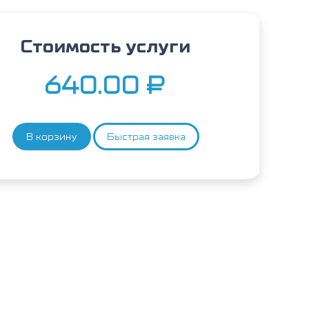
Стоимость услуги
640.00
₽
В корзину
Быстрая заявка
Количество
товара
Голубь
(помет),
IgE