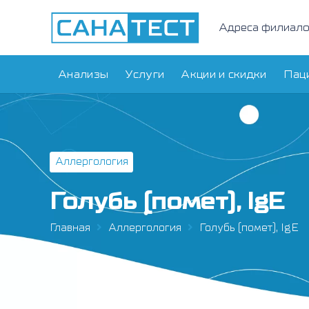
Адреса филиал
Анализы
Услуги
Акции и скидки
Пац
Аллергология
Голубь (помет), IgE
Главная
Аллергология
Голубь (помет), IgE