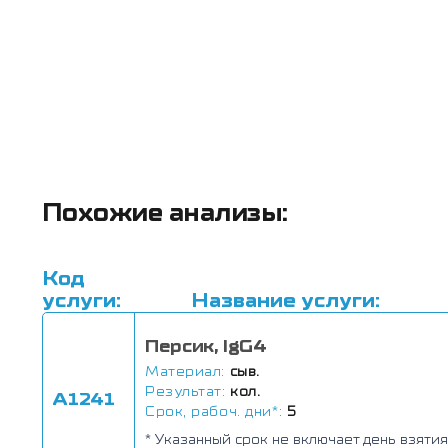
Похожие анализы:
Код
услуги:
Название услуги:
Персик, IgG4
Материал:
сыв.
Результат:
кол.
А1241
Срок, рабоч. дни*:
5
* Указанный срок не включает день взятия