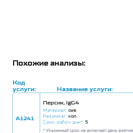
Похожие анализы:
Код
услуги:
Название услуги:
Персик, IgG4
Материал:
сыв.
Результат:
кол.
А1241
Срок, рабоч. дни*:
5
* Указанный срок не включает день взятия