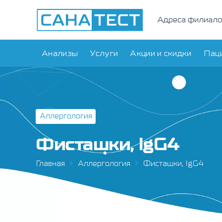
Адреса филиал
Анализы
Услуги
Акции и скидки
Пац
Аллергология
Фисташки, IgG4
Главная
Аллергология
Фисташки, IgG4