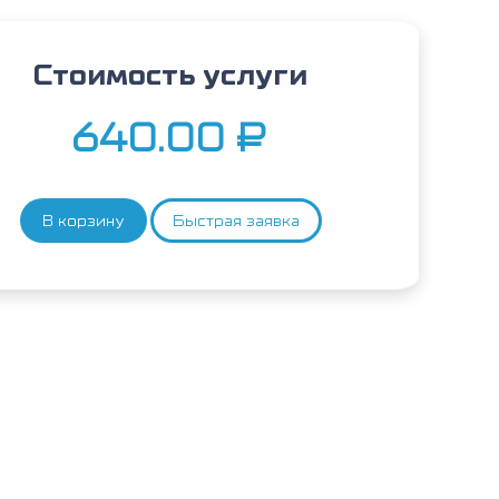
Стоимость услуги
640.00
₽
В корзину
Быстрая заявка
Количество
товара
Фисташки,
IgG4