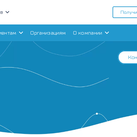
ов
Получи
иентам
Организациям
О компании
Кон