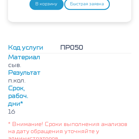
В корзину
Быстрая заявка
Количество
товара
ЭЛИ-
В-
Тест-6
(антитела
к
Код услуги
ПР050
ds-
ДНК,
Материал
бета-2-
сыв.
глико-
Результат
протеину
п.кол.
1,
Fc-
Срок,
Ig,
рабоч.
коллагену,
дни*
интерферону-
16
альфа,
интерферону
* Внимание! Сроки выполнения анализов
гамма)
на дату обращения уточняйте у
администраторов.