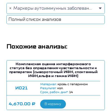
×
Маркеры аутоиммунных заболеваний (59)
Полный список анализов
Похожие анализы:
Комплексная оценка интерферонового
статуса без определения чувствительности к
препаратам (сывороточный ИФН, спонтанный
ИФН,альфа и гамма ИФН)
Материал:
кровь с гепарином
И021
Результат:
кол.
Срок, рабоч. дни*:
14
4,670.00
₽
В корзину