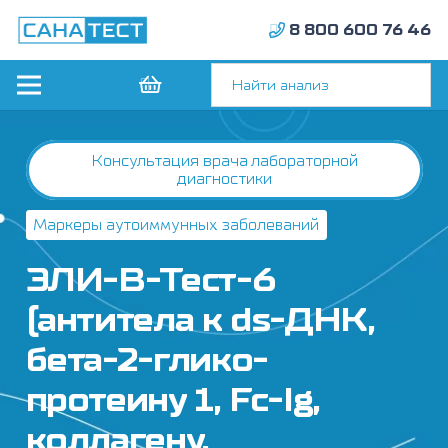
8 800 600 76 46
Консультация врача лабораторной
диагностики
Маркеры аутоиммунных заболеваний
ЭЛИ-В-Тест-6
(антитела к ds-ДНК,
бета-2-глико-
протеину 1, Fc-Ig,
коллагену,