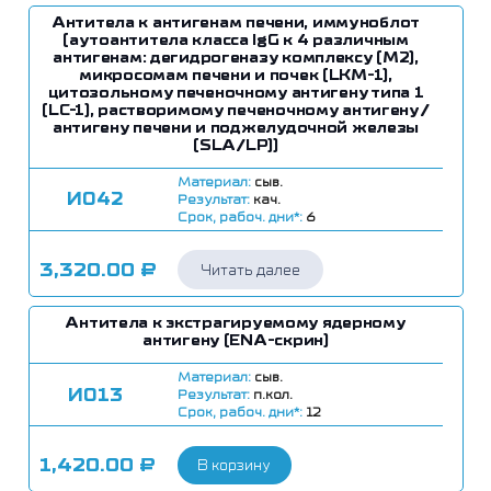
Антитела к антигенам печени, иммуноблот
(аутоантитела класса IgG к 4 различным
антигенам: дегидрогеназу комплексу (M2),
микросомам печени и почек (LKM-1),
цитозольному печеночному антигену типа 1
(LC-1), растворимому печеночному антигену/
антигену печени и поджелудочной железы
(SLA/LP))
Материал:
сыв.
И042
Результат:
кач.
Срок, рабоч. дни*:
6
3,320.00
₽
Читать далее
Антитела к экстрагируемому ядерному
антигену (ENA-скрин)
Материал:
сыв.
И013
Результат:
п.кол.
Срок, рабоч. дни*:
12
1,420.00
₽
В корзину