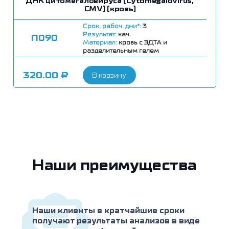
ДНК цитомегаловируса (Cytomegalovirus,
CMV) (кровь)
Срок, рабоч. дни*:
3
Результат:
кач.
П090
Материал:
кровь с ЭДТА и
разделительным гелем
320.00
₽
В корзину
Наши преимущества
Наши клиенты в кратчайшие сроки
получают результаты анализов в виде