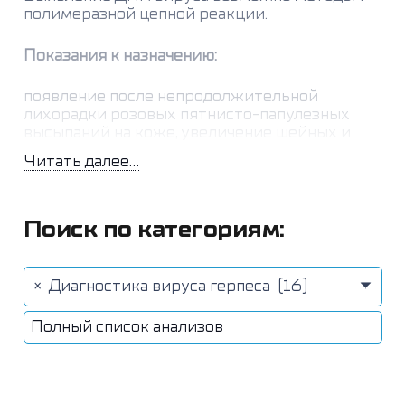
полимеразной цепной реакции.
Показания к назначению:
появление после непродолжительной
лихорадки розовых пятнисто-папулезных
высыпаний на коже, увеличение шейных и
задних ушных лимфоузлов,
Читать далее...
иммунодефицитные состояния, пузырьковые
герпетиформные высыпания,
профилактические скрининговые
исследования.
Поиск по категориям:
×
Диагностика вируса герпеса (16)
Полный список анализов