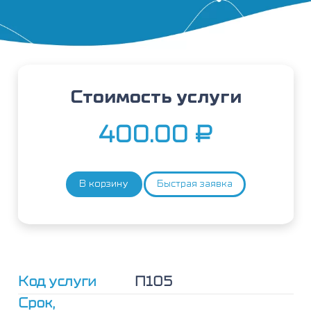
Стоимость услуги
400.00
₽
В корзину
Быстрая заявка
Количество
товара
ДНК
вируса
герпеса
VI
типа
Код услуги
П105
(Human
Herpes
Срок,