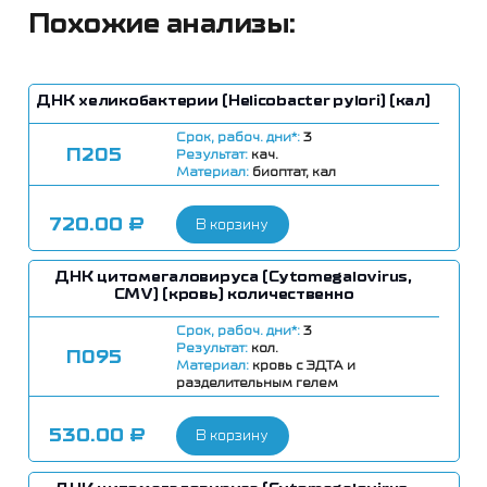
Похожие анализы:
ДНК хеликобактерии (Helicobacter pylori) (кал)
Срок, рабоч. дни*:
3
П205
Результат:
кач.
Материал:
биоптат, кал
720.00
₽
В корзину
ДНК цитомегаловируса (Cytomegalovirus,
CMV) (кровь) количественно
Срок, рабоч. дни*:
3
Результат:
кол.
П095
Материал:
кровь с ЭДТА и
разделительным гелем
530.00
₽
В корзину