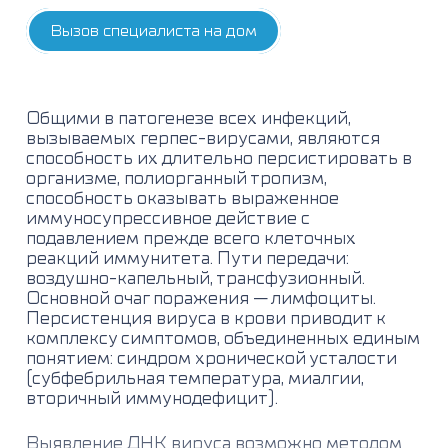
Вызов специалиста на дом
Общими в патогенезе всех инфекций,
вызываемых герпес-вирусами, являются
способность их длительно персистировать в
организме, полиорганный тропизм,
способность оказывать выраженное
иммуносупрессивное действие с
подавлением прежде всего клеточных
реакций иммунитета. Пути передачи:
воздушно-капельный, трансфузионный.
Основной очаг поражения — лимфоциты.
Персистенция вируса в крови приводит к
комплексу симптомов, объединенных единым
понятием: синдром хронической усталости
(субфебрильная температура, миалгии,
вторичный иммунодефицит).
Выявление ДНК вируса возможно методом