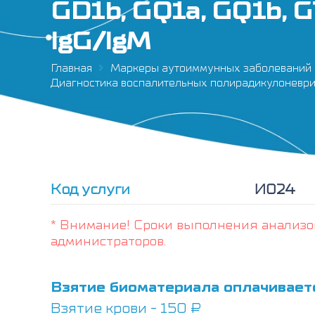
GD1b, GQ1a, GQ1b, G
IgG/IgM
Главная
Маркеры аутоиммунных заболеваний
Диагностика воспалительных полирадикулоневрито
Код услуги
И024
* Внимание! Сроки выполнения анализо
администраторов.
Взятие биоматериала оплачивает
Взятие крови - 150 ₽