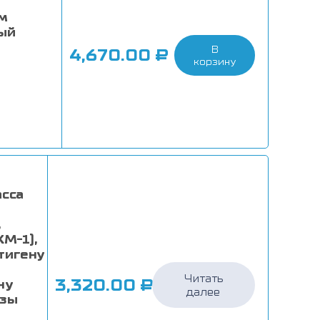
м
ый
В
4,670.00
₽
корзину
асса
,
KM-1),
тигену
Читать
3,320.00
₽
ну
далее
езы