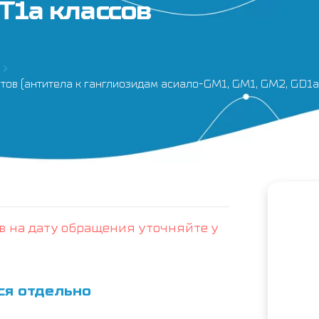
T1a классов
в (антитела к ганглиозидам асиало-GM1, GM1, GM2, GD1a,
в на дату обращения уточняйте у
ся отдельно