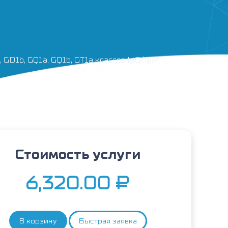
 GD1b, GQ1a, GQ1b, GT1a классов IgG/IgM
Стоимость услуги
6,320.00
₽
В корзину
Быстрая заявка
Количество