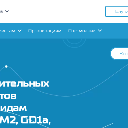
ов
Получи
иентам
Организациям
О компании
Кон
лительных
тов
зидам
M2, GD1a,