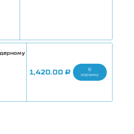
ядерному
В
1,420.00
₽
корзину