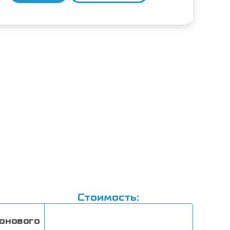
товара
Диагностика
воспалительных
полирадикулоневритов
(антитела
к
ганглиозидам
асиало-
GM1,
GM1,
GM2,
GD1a,
GD1b,
GQ1a,
GQ1b,
GT1a
Стоимость:
классов
IgG/IgM
онового