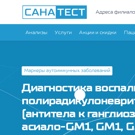
Адреса филиал
Анализы
Услуги
Акции и скидки
Пац
Маркеры аутоиммунных заболеваний
Диагностика воспа
полирадикулоневри
(антитела к ганглио
асиало-GM1, GM1, G