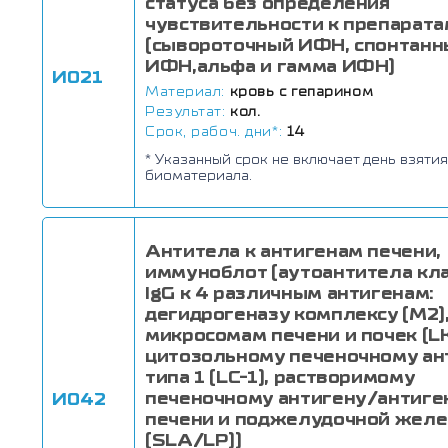
статуса без определения
чувствительности к препарата
(сывороточный ИФН, спонтанн
ИФН,альфа и гамма ИФН)
И021
Материал:
кровь с гепарином
Результат:
кол.
Срок, рабоч. дни*:
14
* Указанный срок не включает день взятия
биоматериала.
Антитела к антигенам печени,
иммуноблот (аутоантитела кл
IgG к 4 различным антигенам:
дегидрогеназу комплексу (M2)
микросомам печени и почек (L
цитозольному печеночному ан
типа 1 (LC-1), растворимому
печеночному антигену/антиге
И042
печени и поджелудочной жел
(SLA/LP))