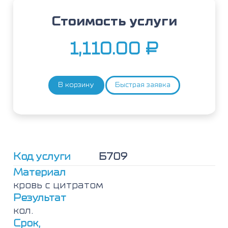
Стоимость услуги
1,110.00
₽
В корзину
Быстрая заявка
Количество
товара
Д-
димер
Код услуги
Б709
Материал
кровь с цитратом
Результат
кол.
Срок,