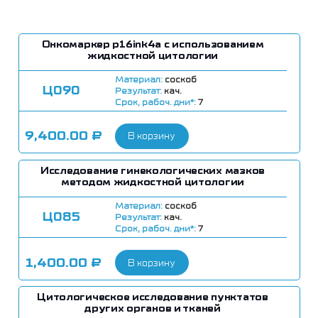
Онкомаркер p16ink4a c использованием
жидкостной цитологии
Материал:
соскоб
Ц090
Результат:
кач.
Срок, рабоч. дни*:
7
9,400.00
₽
В корзину
Исследование гинекологических мазков
методом жидкостной цитологии
Материал:
соскоб
Ц085
Результат:
кач.
Срок, рабоч. дни*:
7
1,400.00
₽
В корзину
Цитологическое исследование пунктатов
других органов и тканей