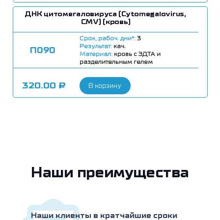
ДНК цитомегаловируса (Cytomegalovirus,
CMV) (кровь)
Срок, рабоч. дни*:
3
Результат:
кач.
П090
Материал:
кровь с ЭДТА и
разделительным гелем
320.00
₽
В корзину
Наши преимущества
Наши клиенты в кратчайшие сроки