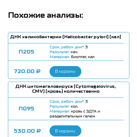
Похожие анализы:
ДНК хеликобактерии (Helicobacter pylori) (кал)
Срок, рабоч. дни*:
3
П205
Результат:
кач.
Материал:
биоптат, кал
720.00
₽
В корзину
ДНК цитомегаловируса (Cytomegalovirus,
CMV) (кровь) количественно
Срок, рабоч. дни*:
3
Результат:
кол.
П095
Материал:
кровь с ЭДТА и
разделительным гелем
530.00
₽
В корзину