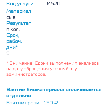
герпеса
Код услуги
И520
II
типа(Herpes
Материал
simplex
сыв.
virus
Результат
II),
п.кол.
IgG
Срок,
рабоч.
дни*
5
* Внимание! Сроки выполнения анализов
на дату обращения уточняйте у
администраторов.
Взятие биоматериала оплачивается
отдельно
Взятие крови - 150 ₽