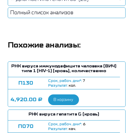
Полный список анализов
Похожие анализы:
РНК вируса иммунодефицита человека (ВИЧ)
типа 1 (HIV-1) (кровь), количественно
Срок, рабоч. дни*:
7
П130
Результат:
кол.
4,920.00
₽
В корзину
РНК вируса гепатита G (кровь)
Срок, рабоч. дни*:
6
П070
Результат:
кач.