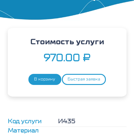
Стоимость услуги
970.00
₽
В корзину
Быстрая заявка
Количество
товара
Антитела
к
вирусу
гепатита
D,
Код услуги
И435
IgM
(Anti-
Материал