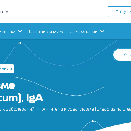
ов
Получи
иентам
Организациям
О компании
Кон
ваний
зме
cum), IgА
ых заболеваний
Антитела к уреаплазме (Ureaplasma urea