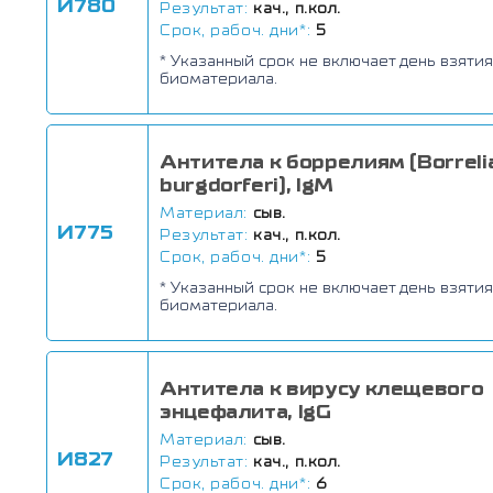
И780
Результат:
кач., п.кол.
Срок, рабоч. дни*:
5
* Указанный срок не включает день взятия
биоматериала.
Антитела к боррелиям (Borreli
burgdorferi), IgM
Материал:
сыв.
И775
Результат:
кач., п.кол.
Срок, рабоч. дни*:
5
* Указанный срок не включает день взятия
биоматериала.
Антитела к вирусу клещевого
энцефалита, IgG
Материал:
сыв.
И827
Результат:
кач., п.кол.
Срок, рабоч. дни*:
6