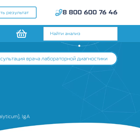
8 800 600 76 46
ть результат
сультация врача лабораторной диагностики
lyticum), IgА