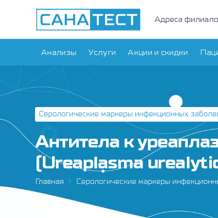
Адреса филиал
Анализы
Услуги
Акции и скидки
Пац
Серологические маркеры инфекционных заболе
Антитела к уреапла
(Ureaplasma urealyti
Главная
Серологические маркеры инфекционн