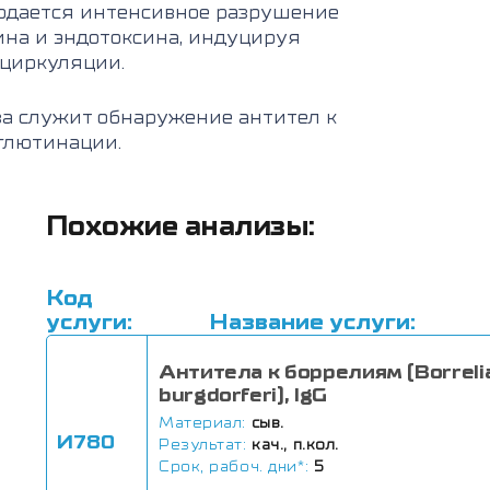
юдается интенсивное разрушение
ина и эндотоксина, индуцируя
циркуляции.
а служит обнаружение антител к
глютинации.
Похожие анализы:
Код
услуги:
Название услуги:
Антитела к боррелиям (Borreli
burgdorferi), IgG
Материал:
сыв.
И780
Результат:
кач., п.кол.
Срок, рабоч. дни*:
5