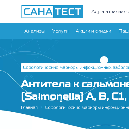
Адреса филиал
Анализы
Услуги
Акции и скидки
Пац
Серологические маркеры инфекционных заболе
Антитела к сальмон
(Salmonella) A, B, C1,
Главная
Серологические маркеры инфекционн