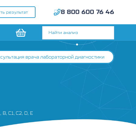
8 800 600 76 46
ть результат
сультация врача лабораторной диагностики
B, C1, C2, D, E