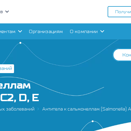
ов
Получи
иентам
Организациям
О компании
Кон
ваний
еллам
 C2, D, E
ых заболеваний
Антитела к сальмонеллам (Salmonella) A, 