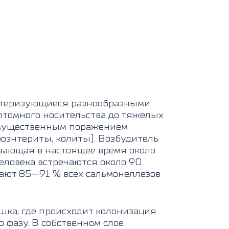
ктеризующиеся разнообразными
томного носительства до тяжелых
имущественным поражением
роэнтериты, колиты). Возбудитель
вающая в настоящее время около
человека встречаются около 90
вают 85—91 % всех сальмонеллезов
шка, где происходит колонизация
 фазу. В собственном слое