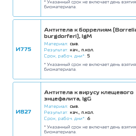
* Указанный срок не включает день взятия
биоматериала.
Антитела к боррелиям (Borreli
burgdorferi), IgM
Материал:
сыв.
И775
Результат:
кач., п.кол.
Срок, рабоч. дни*:
5
* Указанный срок не включает день взятия
биоматериала.
Антитела к вирусу клещевого
энцефалита, IgG
Материал:
сыв.
И827
Результат:
кач., п.кол.
Срок, рабоч. дни*:
6
* Указанный срок не включает день взятия
биоматериала.