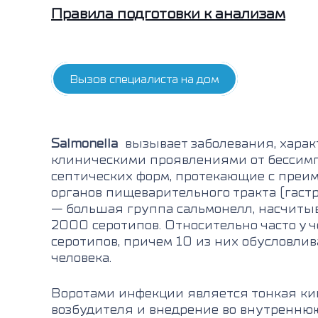
Правила подготовки к анализам
Вызов специалиста на дом
Salmonella
вызывает заболевания, хара
клиническими проявлениями от бессимп
септических форм, протекающие с пре
органов пищеварительного тракта (гаст
— большая группа сальмонелл, насчиты
2000 серотипов. Относительно часто у 
серотипов, причем 10 из них обусловли
человека.
Воротами инфекции является тонкая ки
возбудителя и внедрение во внутреннюю