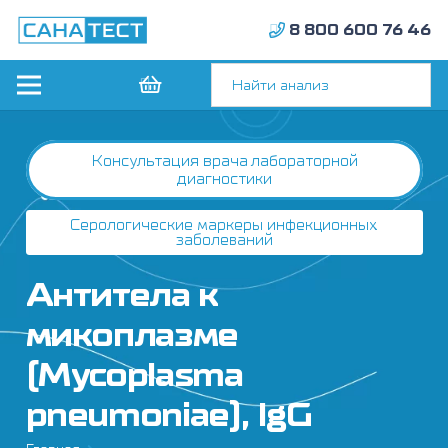
8 800 600 76 46
Консультация врача лабораторной
диагностики
Серологические маркеры инфекционных
заболеваний
Антитела к
микоплазме
(Mycoplasma
pneumoniae), IgG