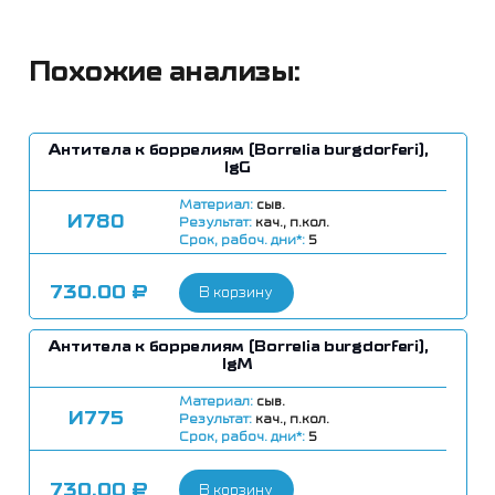
Похожие анализы:
Антитела к боррелиям (Borrelia burgdorferi),
IgG
Материал:
сыв.
И780
Результат:
кач., п.кол.
Срок, рабоч. дни*:
5
730.00
₽
В корзину
Антитела к боррелиям (Borrelia burgdorferi),
IgM
Материал:
сыв.
И775
Результат:
кач., п.кол.
Срок, рабоч. дни*:
5
730.00
₽
В корзину