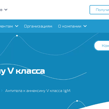
ов
Получи
иентам
Организациям
О компании
Кон
у V класса
Антитела к аннексину V класса IgM