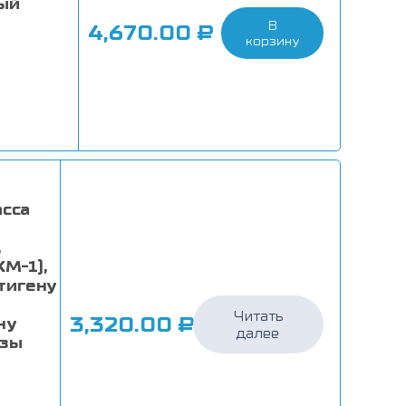
ый
В
4,670.00
₽
корзину
асса
,
KM-1),
тигену
Читать
3,320.00
₽
ну
далее
езы