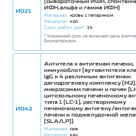
(сывороточный ИФН, спонтанн
ИФН,альфа и гамма ИФН)
И021
Материал:
кровь с гепарином
Результат:
кол.
Срок, рабоч. дни*:
14
* Указанный срок не включает день взятия
биоматериала.
Антитела к антигенам печени,
иммуноблот (аутоантитела кл
IgG к 4 различным антигенам:
дегидрогеназу комплексу (M2)
микросомам печени и почек (L
цитозольному печеночному ан
типа 1 (LC-1), растворимому
печеночному антигену/антиге
И042
печени и поджелудочной жел
(SLA/LP))
Материал:
сыв.
Результат:
кач.