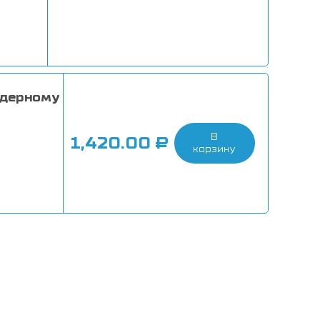
ядерному
В
1,420.00
₽
корзину