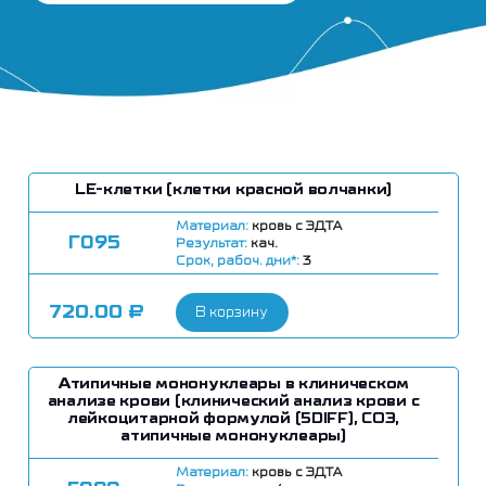
LЕ-клетки (клетки красной волчанки)
Материал:
кровь c ЭДТА
Г095
Результат:
кач.
Срок, рабоч. дни*:
3
720.00
₽
В корзину
Атипичные мононуклеары в клиническом
анализе крови (клинический анализ крови с
лейкоцитарной формулой (5DIFF), СОЭ,
атипичные мононуклеары)
Материал:
кровь с ЭДТА